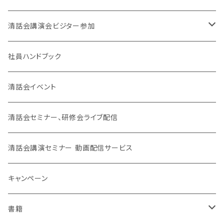
東京開催
清話会講演会ビジター参加
大阪開催
東京開催
社員ハンドブック
大阪開催
清話会イベント
SJC
清話会セミナー、研修会ライブ配信
清話会講演セミナー 動画配信サービス
キャンペーン
書籍