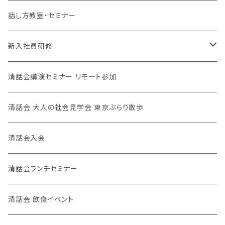
清話会講師
話し方教室・セミナー
新入社員研修
対面、オンライン
清話会講演セミナー リモート参加
清話会 大人の社会見学会 東京ぶらり散歩
清話会入会
清話会ランチセミナー
清話会 飲食イベント