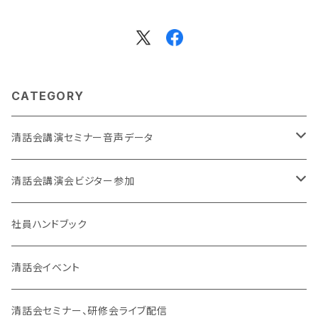
CATEGORY
清話会講演セミナー音声データ
東京開催
清話会講演会ビジター参加
大阪開催
東京開催
社員ハンドブック
大阪開催
清話会イベント
SJC
清話会セミナー、研修会ライブ配信