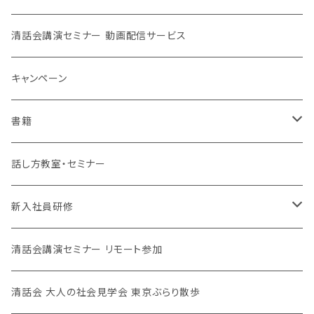
清話会講演セミナー 動画配信サービス
キャンペーン
書籍
清話会講師
話し方教室・セミナー
新入社員研修
対面、オンライン
清話会講演セミナー リモート参加
清話会 大人の社会見学会 東京ぶらり散歩