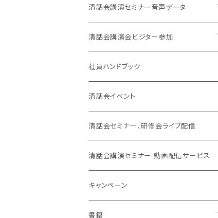
清話会講演セミナー音声データ
東京開催
清話会講演会ビジター参加
大阪開催
東京開催
社員ハンドブック
大阪開催
清話会イベント
SJC
清話会セミナー、研修会ライブ配信
清話会講演セミナー 動画配信サービス
キャンペーン
書籍