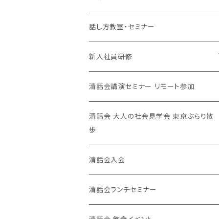
清話会講師
話し方教室・セミナー
新入社員研修
対面、オンライン
清話会講演セミナー リモート参加
清話会 大人の社会見学会 東京ぶらり散
歩
清話会入会
清話会ランチセミナー