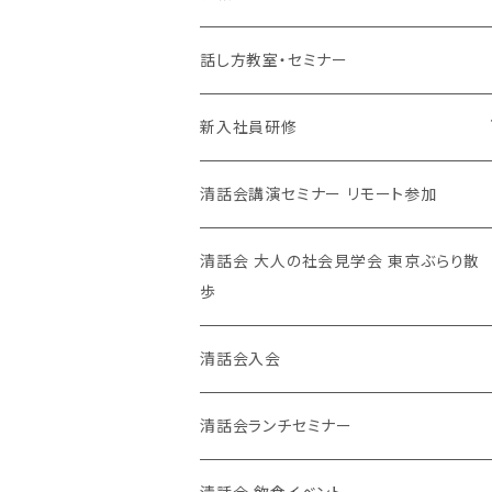
清話会講師
話し方教室・セミナー
新入社員研修
対面、オンライン
清話会講演セミナー リモート参加
清話会 大人の社会見学会 東京ぶらり散
歩
清話会入会
清話会ランチセミナー