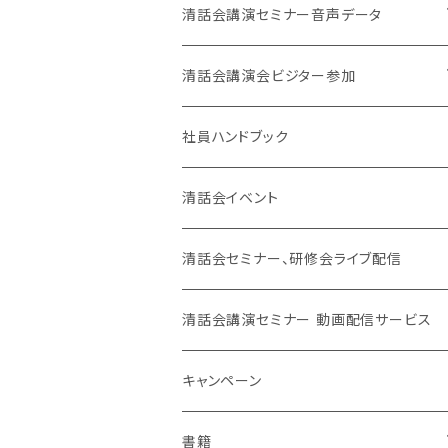
清話会講演セミナー音声データ
東京開催
清話会講演会ビジター参加
大阪開催
東京開催
社員ハンドブック
大阪開催
清話会イベント
SJC
清話会セミナー、研修会ライブ配信
清話会講演セミナー 動画配信サービス
キャンペーン
書籍