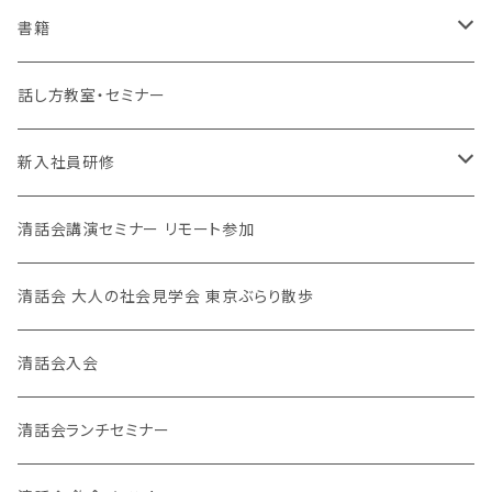
書籍
清話会講師
話し方教室・セミナー
新入社員研修
対面、オンライン
清話会講演セミナー リモート参加
清話会 大人の社会見学会 東京ぶらり散歩
清話会入会
清話会ランチセミナー