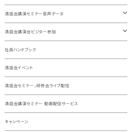
清話会講演セミナー音声データ
東京開催
清話会講演会ビジター参加
大阪開催
東京開催
社員ハンドブック
大阪開催
清話会イベント
SJC
清話会セミナー、研修会ライブ配信
清話会講演セミナー 動画配信サービス
キャンペーン