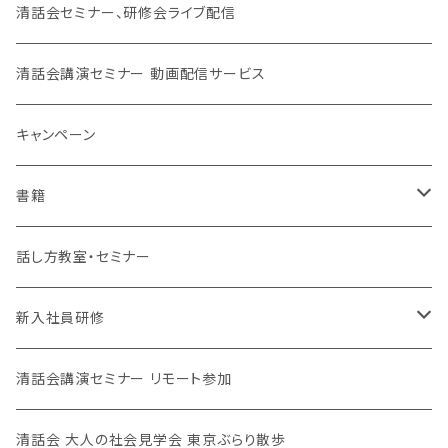
SJC
清話会セミナー、研修会ライブ配信
清話会講演セミナー 動画配信サービス
キャンペーン
書籍
清話会講師
話し方教室・セミナー
新入社員研修
対面、オンライン
清話会講演セミナー リモート参加
清話会 大人の社会見学会 東京ぶらり散歩