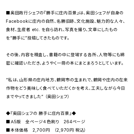
■奥田政行シェフの『勝手に庄内百景』は、奥田シェフが自身の
Facebookに庄内の自然、名勝旧跡、文化施設、魅力的な人々、
食材、生産者 etc. を自ら訪れ、写真を撮り、文章にしたもの
を“勝手に”投稿してきたものです。
その後、内容を精査し、書籍の中に登場する各所、人物等にも綿
密に確認いただき、ようやく一冊の本にまとまろうとしています。
“私は、山形県の庄内地方、鶴岡市の生まれで、鶴岡や庄内の在来
作物をどう美味しく食べていただくかを考え、工夫しながら今日
までやってきました“ （奥田シェフ）
◆『奥田シェフの 勝手に庄内百景』◆
■Ａ5版 全ページ４色刷り 264ページ
■本体価格 2,700円 （2,970円 税込）