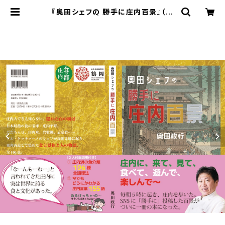
『奥田シェフの 勝手に庄内百景』（好
評販売中！） | 清話会 SEIWAKAI