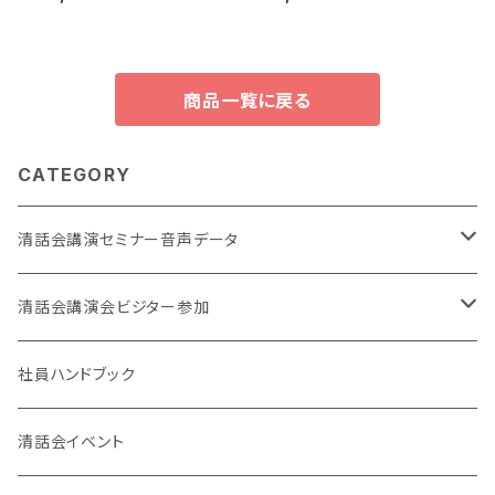
中 ‼
商品一覧に戻る
CATEGORY
清話会講演セミナー音声データ
東京開催
清話会講演会ビジター参加
大阪開催
東京開催
社員ハンドブック
大阪開催
清話会イベント